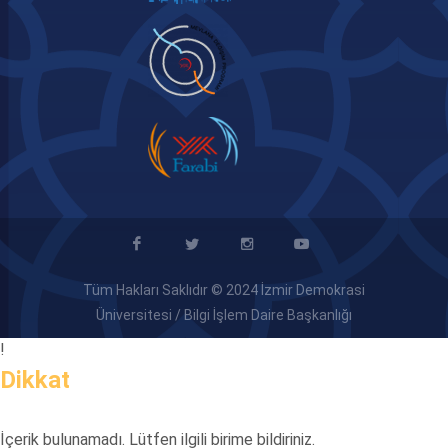
Tüm Hakları Saklıdır © 2024 İzmir Demokrasi
Üniversitesi / Bilgi İşlem Daire Başkanlığı
!
Dikkat
İçerik bulunamadı. Lütfen ilgili birime bildiriniz.